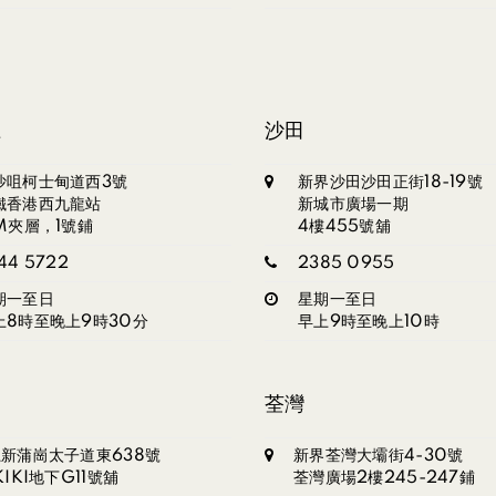
龍
沙田
沙咀柯士甸道西3號
新界沙田沙田正街18-19號
鐵香港西九龍站
新城市廣場一期
1M夾層，1號鋪
4樓455號舖
44 5722
2385 0955
期一至日
星期一至日
上8時至晚上9時30分
早上9時至晚上10時
崗
荃灣
新蒲崗太子道東638號
新界荃灣大壩街4-30號
KIKI地下G11號舖
荃灣廣場2樓245-247鋪