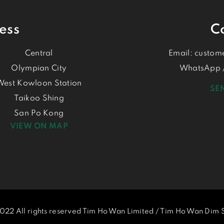
ess
C
Central
Email:
custom
Olympian City
WhatsApp /
West Kowloon Station
SE
Taikoo Shing
San Po Kong
VIEW ON MAP
022 All rights reserved Tim Ho Wan Limited / Tim Ho Wan Dim S