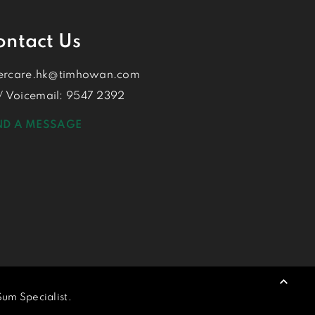
ontact Us
ercare.hk@timhowan.com
 Voicemail: 9547 2392
ND A MESSAGE
um Specialist.