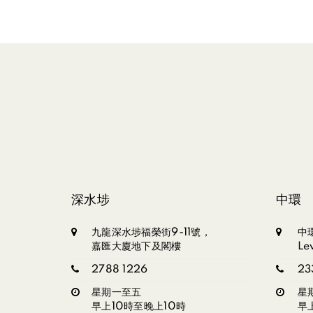
深水埗
中環
九龍深水埗福榮街9-11號，
中
嘉匯大廈地下及閣樓
Le
2788 1226
23
星期一至五
星
早上10時至晚上10時
早