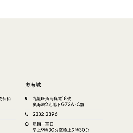
奧海城
物藝術
九龍旺角海庭道18號
奧海城2期地下G72A-C舖
2332 2896
星期一至日
早上9時30分至晚上9時30分