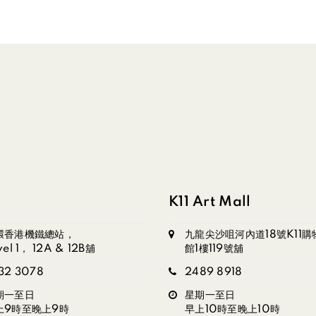
K11 Art Mall
環香港機鐵總站，
九龍尖沙咀河內道18號K11購
vel 1， 12A & 12B舖
館1樓119號舖
32 3078
2489 8918
期一至日
星期一至日
上9時至晚上9時
早上10時至晚上10時