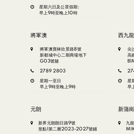
星期六日及公眾假期:
早上9時至晚上10時
將軍澳
西九
將軍澳寶林欣景路8號
尖
新都城中心二期商場地下
高
G03號舖
B
2789 2803
27
星期一至日
星
早上9時至晚上9時
早
元朗
新蒲
新界元朗朗日路9號
九龍
形點I第二層2023-2027號鋪
MI