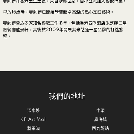
麥師傅在香港土生土長，來自廚藝世家，自小立志加入餐飲行業。
早於15歲時，麥師傅已開始學習超卓高深的點心烹飪藝術。
麥師傅曾於多家知名餐廳工作多年，包括香港四季酒店米芝蓮三星
級餐廳龍景軒，其後於2009年開展其米芝蓮一星品牌的打造旅
程。
我們的地址
深水埗
中環
K11 Art Mall
奧海城
將軍澳
西九龍站