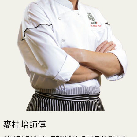
麥桂培師傅