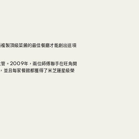
斷複製頂級菜餚的最佳餐廳才能創出這項
管。2009年，兩位師傅聯手在旺角開
，並且每家餐館都獲得了米芝蓮星級榮