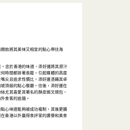
前開始將其美味又相宜的點心帶往海
開業。忠於香港的味道，添好運將其原汁
任何時間都排著長龍，引起媒體的高度
食嘴尖且追求性價比，添好運憑藉其卓
加坡頂級的點心餐廳。往後，添好運在
粉絲尤其喜愛其著名的酥皮焗叉燒包，
海外食客的追隨。
港點心味道能夠被成功複制，其後更擴
運在香港以外贏得食評家的讚譽和美食