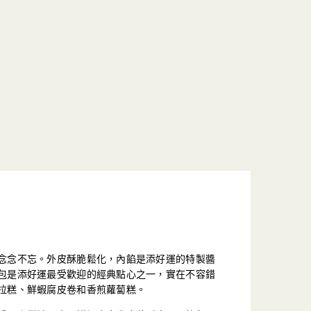
念念不忘。外皮酥脆鬆化，內餡是添好運的特製醬
包是添好運最受歡迎的經典點心之一，實在不容錯
拉糕、鮮蝦腐皮卷和香煎蘿蔔糕。