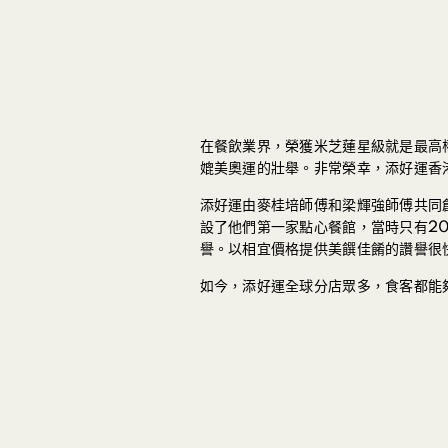
在餐飲業界，榮獲米芝蓮星級就是最高
媲美奧運的壯舉。非常榮幸，添好運香
添好運由麥桂培師傅和梁輝強師傅共同
設了他們第一家點心餐館，當時只有2
譽。以相宜價格提供美饌佳餚的讚譽很
如今，添好運全球分店眾多，食客都能