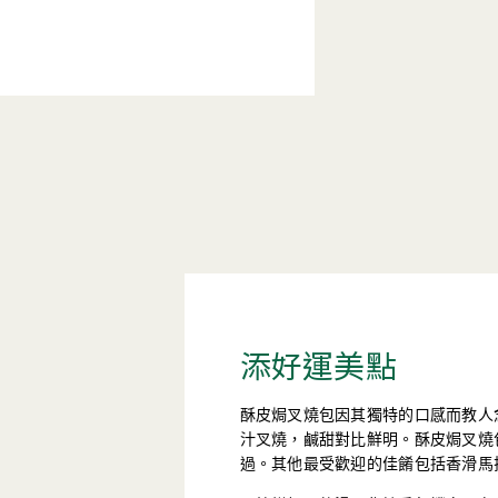
添好運美點
酥皮焗叉燒包因其獨特的口感而教人
汁叉燒，鹹甜對比鮮明。酥皮焗叉燒
過。其他最受歡迎的佳餚包括香滑馬