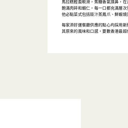
馬拉糕輕盈軟滑，焦糖香氣撲鼻，在
飽滿肉碎和蝦仁，每一口都充滿層次
他必點菜式包括豉汁蒸鳳爪、鮮蝦燒
每家添好運餐廳供應的點心均採用新
其原來的風味和口感，要數香港最超