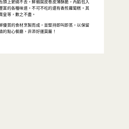
舌頭上縈繞不去。鮮蝦腐皮卷皮薄酥脆，內餡包入
豐富的各種味道。不可不吃的還有香煎蘿蔔糕。其
賣皇等，數之不盡。
鮮優質的食材烹製而成，並堅持即叫即蒸，以保留
值的點心餐廳，非添好運莫屬！