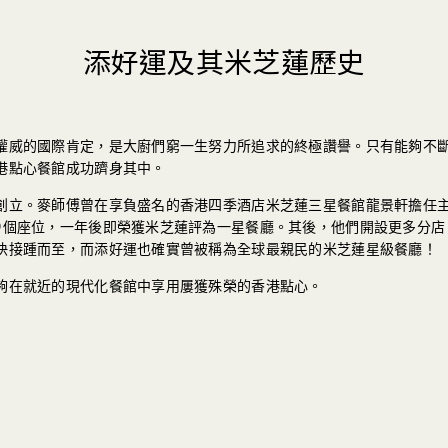
添好運及其米芝蓮歷史
權威的國際肯定，是大廚們窮一生努力所追求的終極讚譽。只有能夠不
港點心餐館成功躋身其中。
創立。麥師傅曾在享負盛名的香港四季酒店米芝蓮三星餐館龍景軒擔任主
0個座位，一年後即榮獲米芝蓮評為一星餐廳。其後，他們開設更多分店
快接踵而至，而添好運也確實曾被稱為全球最親民的米芝蓮星級餐廳！
夠在就近的現代化餐館中享用屢獲殊榮的香港點心。